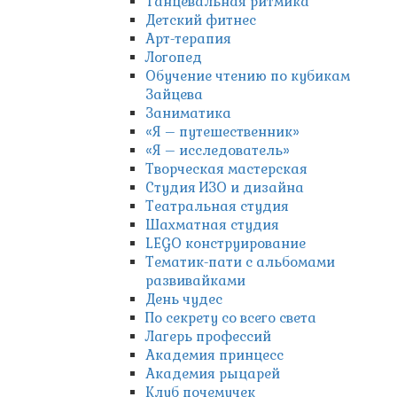
Танцевальная ритмика
Детский фитнес
Арт-терапия
Логопед
Обучение чтению по кубикам
Зайцева
Заниматика
«Я – путешественник»
«Я – исследователь»
Творческая мастерская
Студия ИЗО и дизайна
Театральная студия
Шахматная студия
LEGO конструирование
Тематик-пати с альбомами
развивайками
День чудес
По секрету со всего света
Лагерь профессий
Академия принцесс
Академия рыцарей
Клуб почемучек