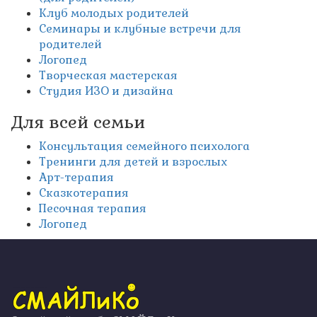
Клуб молодых родителей
Семинары и клубные встречи для
родителей
Логопед
Творческая мастерская
Студия ИЗО и дизайна
Для всей семьи
Консультация семейного психолога
Тренинги для детей и взрослых
Арт-терапия
Сказкотерапия
Песочная терапия
Логопед