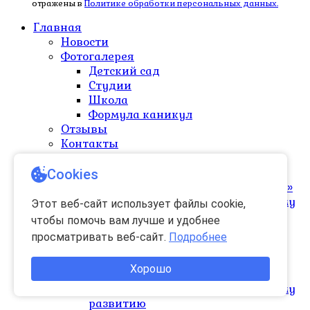
отражены в
Политике обработки персональных данных.
Главная
Новости
Фотогалерея
Детский сад
Студии
Школа
Формула каникул
Отзывы
Контакты
Услуги
Развитие ребенка до 1 года
Cookies
Группы раннего развития «КРОХА»
Тренинг для родителей по раннему
Этот веб-сайт использует файлы cookie,
развитию
чтобы помочь вам лучше и удобнее
Логопед
просматривать веб-сайт.
Подробнее
Развитие ребенка от 1 до 2 лет
Группы раннего развития
Хорошо
«КАРАПУЗИКИ»
Тренинг для родителей по раннему
развитию