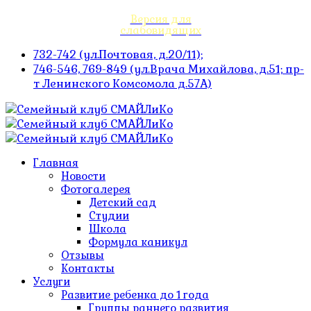
Версия для
слабовидящих
732-742 (ул.Почтовая, д.20/11);
746-546, 769-849 (ул.Врача Михайлова, д.51; пр-
т Ленинского Комсомола д.57А)
Главная
Новости
Фотогалерея
Детский сад
Студии
Школа
Формула каникул
Отзывы
Контакты
Услуги
Развитие ребенка до 1 года
Группы раннего развития