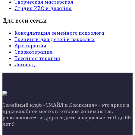
Творческая мастерская
Студия ИЗО и дизайна
Для всей семьи
Консультация семейного психолога
Тренинги для детей и взрослых
Арт-терапия
Сказкотерапия
Песочная терапия
Логопед
Семейный клуб «СМАЙЛ и Компания» - это яркое и
дружелюбное место, в котором занимаются,
развлекаются и дружат дети и взрослые от 0 до 99
лет :)