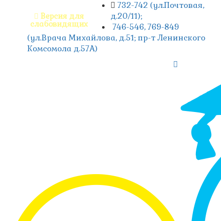
732-742 (ул.Почтовая,
д.20/11);
Версия для
слабовидящих
746-546, 769-849
(ул.Врача Михайлова, д.51; пр-т Ленинского
Комсомола д.57А)