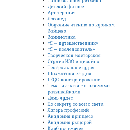
Танцевальная ритмика
Детский фитнес
Арт-терапия
Логопед
Обучение чтению по кубикам
Зайцева
Заниматика
«Я – путешественник»
«Я – исследователь»
Творческая мастерская
Студия ИЗО и дизайна
Театральная студия
Шахматная студия
LEGO конструирование
Тематик-пати с альбомами
развивайками
День чудес
По секрету со всего света
Лагерь профессий
Академия принцесс
Академия рыцарей
Клуб почемучек